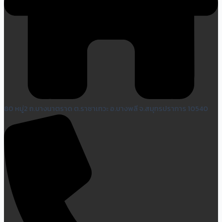
80 หมู่2 ถ.บางนาตราด ต.ราชาเทวะ อ.บางพลี จ.สมุทรปราการ 10540