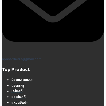
apnhardware@gmail.com
Top Product
น๊อตแสตนเลส
น๊อตสกรู
เจโบลท์
แอลโบลท์
แหวนอีแปะ