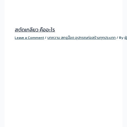
สตัดเกลียว คืออะไร
Leave a Comment
/
บทความ สกรูน๊อต อุปกรณก่อสร้างทุกประเภท
/ By
ผ