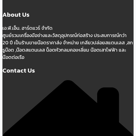
About Us
เอ.พี.เอ็น. ฮาร์ดแวร์ จำกัด
ศูนย์รวมเครื่องมือช่างและวัสดุอุปกรณ์ก่อสร้าง ประสบการณ์กว่า
20 ปี เป็นร้านขายน๊อตราคาส่ง จำหน่าย เกลียวปล่อยสแตนเลส ,สก
รูน๊อต ,น๊อตสแตนเลส น็อตหัวกลมคอเหลี่ยม น๊อตเสาไฟฟ้า และ
น๊อตต่อเรือ
Contact Us