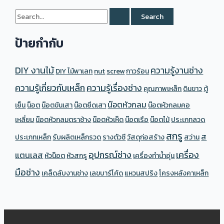
S
e
ป้ายกำกับ
a
r
DIY งานไม้
ความรู้งานช่าง
DIY ไม้พาเลท
nut
screw
กาวร้อน
c
ความรู้เกี่ยวกับเหล็ก
ความรู้เรื่องช่าง
h
คุณภาพเหล็ก
ดินขาว
ตู้
f
น๊อตหัวกลม
เย็น
น็อต
น๊อตขันเสา
น๊อตยึดเสา
น๊อตหัวกลมคอ
o
เหลี่ยม
น๊อตหัวกลมตราช้าง
น๊อตหัวเห็ด
น๊อตเรือ
น๊อตไม้
ประเภทลวด
r
สกรู
ส
ประเภทเหล็ก
รับผลิตเหล็กรวด
รางตัวซี
วัสดุก่อสร้าง
สว่าน
:
อุปกรณ์ช่าง
เครื่อง
แตนเลส
หัวน็อต
หัวสกรู
เครื่องทำน้ำอุ่น
มือช่าง
เคล็ดลับงานช่าง
เลขบาร์โค้ด
แหวนสปริง
โครงหลังคาเหล็ก