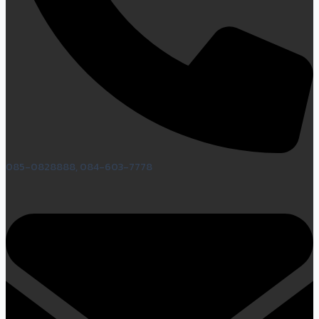
085-0828888, 084-603-7778