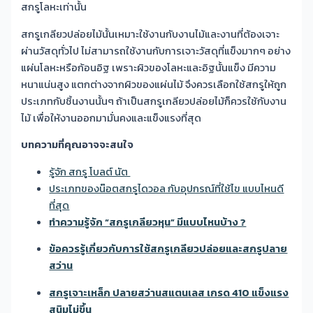
สกรูโลหะเท่านั้น
สกรูเกลียวปล่อยไม้นั้นเหมาะใช้งานกับงานไม้และงานที่ต้องเจาะ
ผ่านวัสดุทั่วไป ไม่สามารถใช้งานกับการเจาะวัสดุที่แข็งมากๆ อย่าง
แผ่นโลหะหรือก้อนอิฐ เพราะผิวของโลหะและอิฐนั้นแข็ง มีความ
หนาแน่นสูง แตกต่างจากผิวของแผ่นไม้ จึงควรเลือกใช้สกรูให้ถูก
ประเภทกับชิ้นงานนั้นๆ ถ้าเป็นสกรูเกลียวปล่อยไม้ก็ควรใช้กับงาน
ไม้ เพื่อให้งานออกมามั่นคงและแข็งแรงที่สุด
บทความที่คุณอาจจะสนใจ
รู้จัก สกรู โบลต์ นัต
ประเภทของน๊อตสกรูไดวอล กับอุปกรณ์ที่ใช้ไข แบบไหนดี
ที่สุด
ทำความรู้จัก “สกรูเกลียวหุน” มีแบบไหนบ้าง ?
ข้อควรรู้เกี่ยวกับการใช้สกรูเกลียวปล่อยและสกรูปลาย
สว่าน
สกรูเจาะเหล็ก ปลายสว่านสแตนเลส เกรด 410 แข็งแรง
สนิมไม่ขึ้น