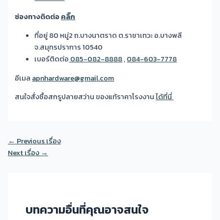
ช่องทางติดต่อ
คลิ๊ก
ที่อยู่ 80 หมู่2 ถ.บางนาตราด ต.ราชาเทวะ อ.บางพลี
จ.สมุทรปราการ 10540
เบอร์ติดต่อ
085-082-8888
,
084-603-7778
อีเมล
apnhardware@gmail.com
สนใจสั่งซื้อสกรูปลายสว่าน ของแท้ราคาโรงงาน
ได้ที่นี่
Post
←
Previous เรื่อง
navigation
Next เรื่อง
→
บทความอื่นที่คุณอาจสนใจ