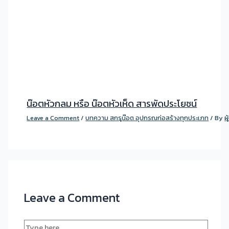
น๊อตหัวกลม หรือ น๊อตหัวเห็ด สารพัดประโยชน์
Leave a Comment
/
บทความ สกรูน๊อต อุปกรณก่อสร้างทุกประเภท
/ By
ผ
Leave a Comment
Type