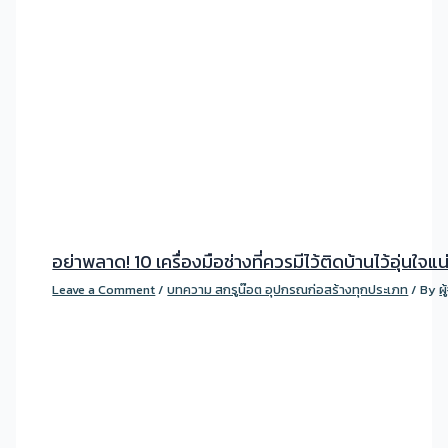
อย่าพลาด! 10 เครื่องมือช่างที่ควรมีไว้ติดบ้านไว้อุ่นใจแ
Leave a Comment
/
บทความ สกรูน๊อต อุปกรณก่อสร้างทุกประเภท
/ By
ผ