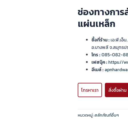
ช่องทางการสั
แผ่นเหล็ก
ซื้อที่ร้าน :
เอ.พี.เอ็
อ.บางพลี จ.สมุทร
โทร :
085-082-8
เฟสบุ๊ค :
https://
อีเมล์ :
apnhardwa
โทรหาเรา
สั่งซื้อผ่า
หมวดหมู่:
สลักภัณฑ์อื่นๆ