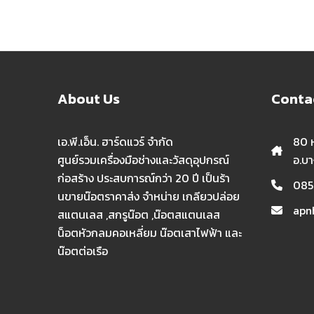
About Us
Conta
เอ.พี.เอ็น. ฮาร์ดแวร์ จำกัด
80 ห
ศูนย์รวมเครื่องมือช่างและวัสดุอุปกรณ์
อ.บ
ก่อสร้าง ประสบการณ์กว่า 20 ปี เป็นร้า
085
นขายน๊อตราคาส่ง จำหน่าย เกลียวปล่อย
apn
สแตนเลส ,สกรูน๊อต ,น๊อตสแตนเลส
น็อตหัวกลมคอเหลี่ยม น๊อตเสาไฟฟ้า และ
น๊อตต่อเรือ