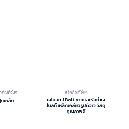
กภัณฑ์อื่นๆ
สลักภัณฑ์อื่นๆ
เจโบลท์ J Bolt ขายและรับทำเจ
ุ๊กเหล็ก
โบลท์ เหล็กเกลียวรูปตัวเจ วัสดุ
คุณภาพดี