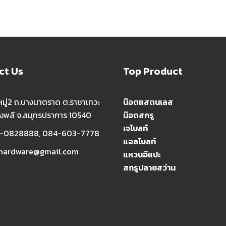
ct Us
Top Product
มู่2 ถ.บางนาตราด ต.ราชาเทวะ
น๊อตแสตนเลส
างพลี จ.สมุทรปราการ 10540
น๊อตสกรู
เจโบลท์
-0828888, 084-603-7778
แอลโบลท์
hardware@gmail.com
แหวนอีแปะ
สกรูปลายสว่าน