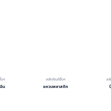
ื่นๆ
สลักภัณฑ์อื่นๆ
สลั
อิน
แหวนพลาสติก
ป