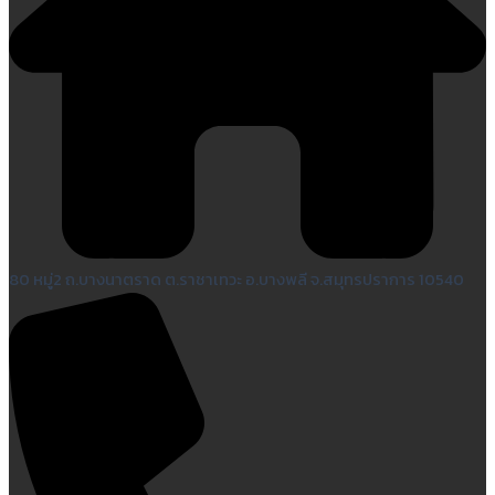
80 หมู่2 ถ.บางนาตราด ต.ราชาเทวะ อ.บางพลี จ.สมุทรปราการ 10540