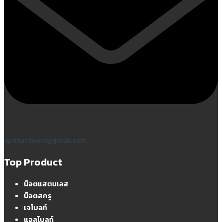
apnhardware@gmail.com
Top Product
น๊อตแสตนเลส
น๊อตสกรู
เจโบลท์
แอลโบลท์