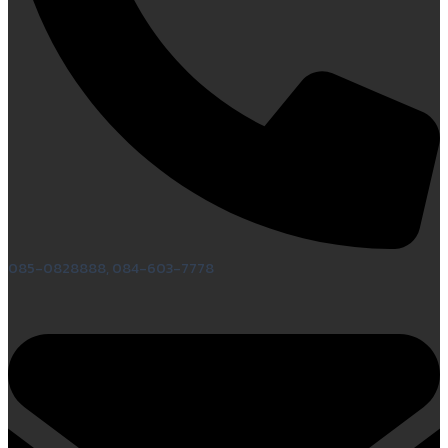
085-0828888, 084-603-7778