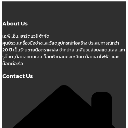
About Us
เอ.พี.เอ็น. ฮาร์ดแวร์ จำกัด
ศูนย์รวมเครื่องมือช่างและวัสดุอุปกรณ์ก่อสร้าง ประสบการณ์กว่า
20 ปี เป็นร้านขายน๊อตราคาส่ง จำหน่าย เกลียวปล่อยสแตนเลส ,สก
รูน๊อต ,น๊อตสแตนเลส น็อตหัวกลมคอเหลี่ยม น๊อตเสาไฟฟ้า และ
น๊อตต่อเรือ
Contact Us