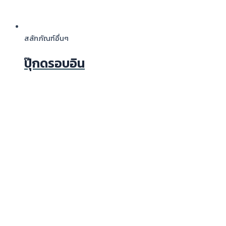
สลักภัณฑ์อื่นๆ
ปุ๊กดรอบอิน