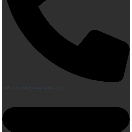
085-0828888, 084-603-7778