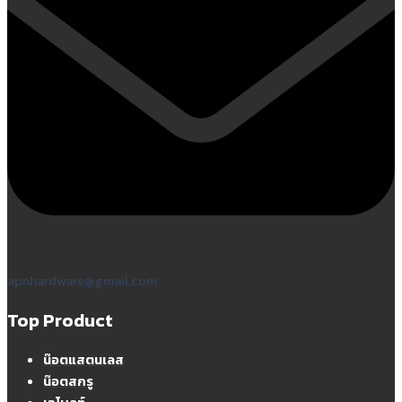
apnhardware@gmail.com
Top Product
น๊อตแสตนเลส
น๊อตสกรู