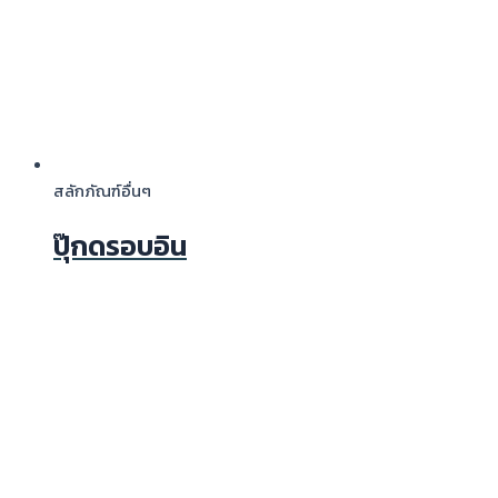
สลักภัณฑ์อื่นๆ
ปุ๊กดรอบอิน