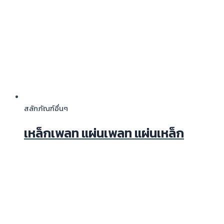
สลักภัณฑ์อื่นๆ
เหล็กเพลท แผ่นเพลท แผ่นเหล็ก