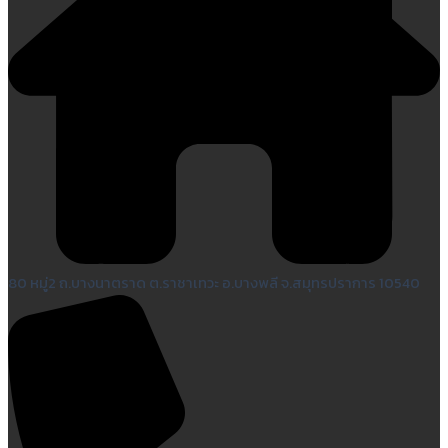
80 หมู่2 ถ.บางนาตราด ต.ราชาเทวะ อ.บางพลี จ.สมุทรปราการ 10540