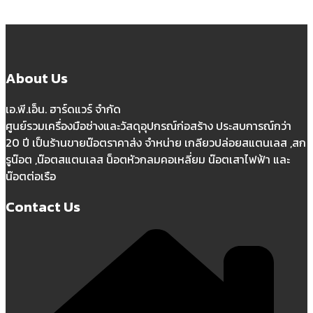
About Us
เอ.พี.เอ็น. ฮาร์ดแวร์ จำกัด
ศูนย์รวมเครื่องมือช่างและวัสดุอุปกรณ์ก่อสร้าง ประสบการณ์กว่า
20 ปี เป็นร้านขายน๊อตราคาส่ง จำหน่าย เกลียวปล่อยสแตนเลส ,สก
รูน๊อต ,น๊อตสแตนเลส น็อตหัวกลมคอเหลี่ยม น๊อตเสาไฟฟ้า และ
น๊อตต่อเรือ
Contact Us