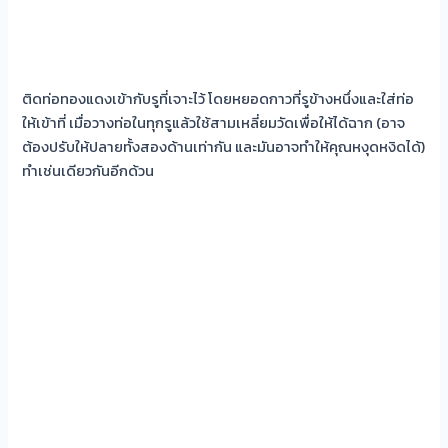
ติดท่อทองแดงเข้ากับรูที่เจาะไว้ โดยหยอดกาวที่รูข้างหนึ่งและใส่ท่อ
ให้เข้าที่ เมื่อวางท่อในทุกรูแล้วใช้สามเหลี่ยมวัดเพื่อให้ได้ฉาก (อาจ
ต้องปรับให้ปลายทั้งสองด้านเท่ากัน และมันอาจทำให้คุณหงุดหงิดได้)
ทำเช่นเดียวกันอีกด้วน