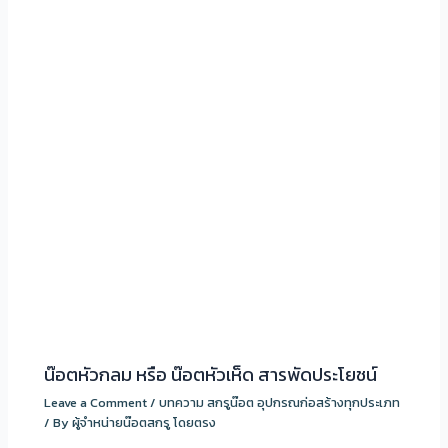
น๊อตหัวกลม หรือ น๊อตหัวเห็ด สารพัดประโยชน์
Leave a Comment
/
บทความ สกรูน๊อต อุปกรณก่อสร้างทุกประเภท
/ By
ผู้จำหน่ายน๊อตสกรู โดยตรง