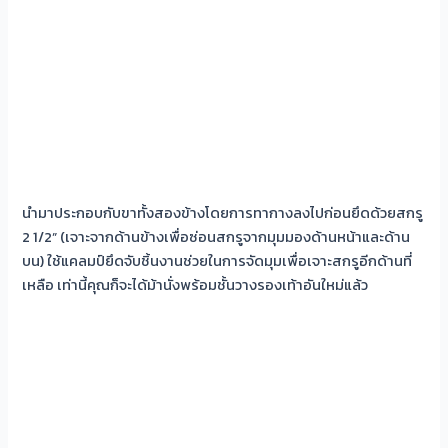
นำมาประกอบกับขาทั้งสองข้างโดยการทากางลงไปก่อนยึดด้วยสกรู
2 1/2” (เจาะจากด้านข้างเพื่อซ่อนสกรูจากมุมมองด้านหน้าและด้าน
บน) ใช้แคลมป์ยึดจับชิ้นงานช่วยในการจัดมุมเพื่อเจาะสกรูอีกด้านที่
เหลือ เท่านี้คุณก็จะได้ม้านั่งพร้อมชั้นวางรองเท้าอันใหม่แล้ว