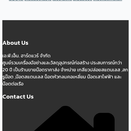
About Us
เอ.พี.เอ็น. ฮาร์ดแวร์ จำกัด
ศูนย์รวมเครื่องมือช่างและวัสดุอุปกรณ์ก่อสร้าง ประสบการณ์กว่า
20 ปี เป็นร้านขายน๊อตราคาส่ง จำหน่าย เกลียวปล่อยสแตนเลส ,สก
รูน๊อต ,น๊อตสแตนเลส น็อตหัวกลมคอเหลี่ยม น๊อตเสาไฟฟ้า และ
น๊อตต่อเรือ
Contact Us