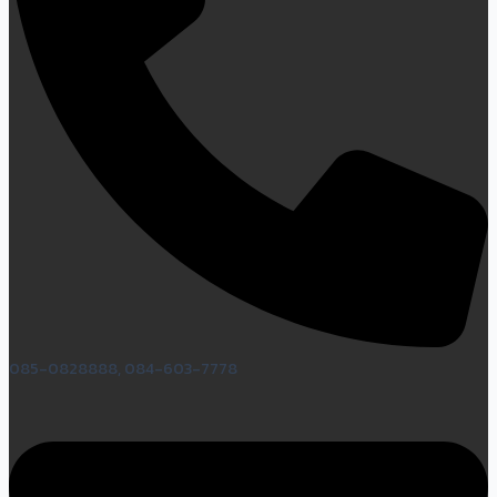
085-0828888, 084-603-7778