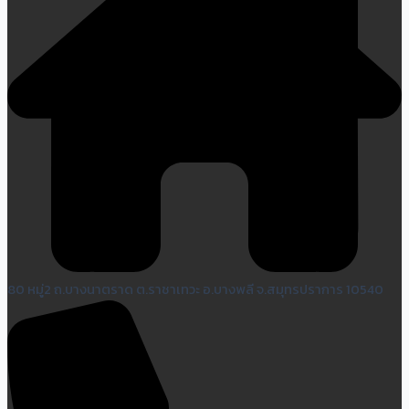
80 หมู่2 ถ.บางนาตราด ต.ราชาเทวะ อ.บางพลี จ.สมุทรปราการ 10540