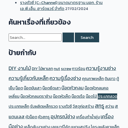
รางตัวซี (C-Channel) ขนาดมาตรฐาน มอก. ร้าน
และ
เอ.พี.เอ็น. ฮาร์ดแวร์ จำกัด
27/02/2024
การ
ใช้
ค้นหาเรื่องที่เกี่ยวข้อง
งาน
S
e
ป้ายกำกับ
a
r
DIY งานไม้
ความรู้งานช่าง
DIY ไม้พาเลท
nut
screw
กาวร้อน
c
ความรู้เกี่ยวกับเหล็ก
ความรู้เรื่องช่าง
h
คุณภาพเหล็ก
ดินขาว
ตู้
f
น๊อตหัวกลม
เย็น
น็อต
น๊อตขันเสา
น๊อตยึดเสา
น๊อตหัวกลมคอ
o
เหลี่ยม
น๊อตหัวกลมตราช้าง
น๊อตหัวเห็ด
น๊อตเรือ
น๊อตไม้
ประเภทลวด
r
สกรู
ส
ประเภทเหล็ก
รับผลิตเหล็กรวด
รางตัวซี
วัสดุก่อสร้าง
สว่าน
:
อุปกรณ์ช่าง
เครื่อง
แตนเลส
หัวน็อต
หัวสกรู
เครื่องทำน้ำอุ่น
มือช่าง
เคล็ดลับงานช่าง
เลขบาร์โค้ด
แหวนสปริง
โครงหลังคาเหล็ก