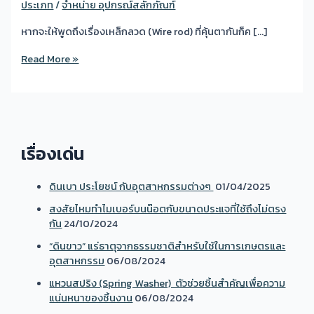
ประเภท
/
จำหน่าย อุปกรณ์สลักภัณฑ์
หากจะให้พูดถึงเรื่องเหล็กลวด (Wire rod) ที่คุ้นตากันก็ค […]
เลิก
Read More »
งง!
เลิก
ปวด
หัว!
อย่า
เรื่องเด่น
ปล่อย
ให้
ดินเบา ประโยชน์ กับอุตสาหกรรมต่างๆ
01/04/2025
เรื่อง
สงสัยไหมทำไมเบอร์บนน๊อตกับขนาดประแจที่ใช้ถึงไม่ตรง
“เหล็ก
กัน
24/10/2024
ลวด”
ไป
“ดินขาว” แร่ธาตุจากธรรมชาติสำหรับใช้ในการเกษตรและ
พัน
อุตสาหกรรม
06/08/2024
สมอง
แหวนสปริง (Spring Washer) ตัวช่วยชิ้นสำคัญเพื่อความ
คุณ
แน่นหนาของชิ้นงาน
06/08/2024
ประเภท