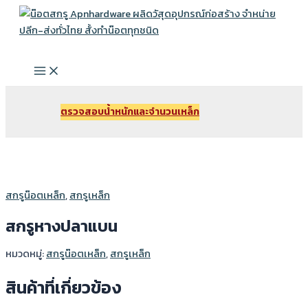
Skip
to
Search
content
Main
Menu
ตรวจสอบนํ้าหนักและจํานวนเหล็ก
สกรูน๊อตเหล็ก
,
สกรูเหล็ก
สกรูหางปลาแบน
หมวดหมู่:
สกรูน๊อตเหล็ก
,
สกรูเหล็ก
สินค้าที่เกี่ยวข้อง