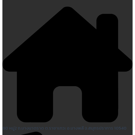
80 หมู่2 ถ.บางนาตราด ต.ราชาเทวะ อ.บางพลี จ.สมุทรปราการ 10540