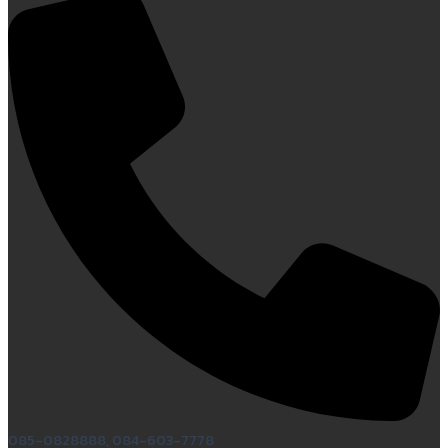
085-0828888, 084-603-7778