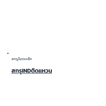
สกรูน๊อตเหล็ก
สกรูINDติดแหวน