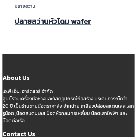
ปลายสว่าน
ปลายสว่านหัวโดม wafer
About Us
เอ.พี.เอ็น. ฮาร์ดแวร์ จำกัด
ศูนย์รวมเครื่องมือช่างและวัสดุอุปกรณ์ก่อสร้าง ประสบการณ์กว่า
20 ปี เป็นร้านขายน๊อตราคาส่ง จำหน่าย เกลียวปล่อยสแตนเลส ,สก
รูน๊อต ,น๊อตสแตนเลส น็อตหัวกลมคอเหลี่ยม น๊อตเสาไฟฟ้า และ
น๊อตต่อเรือ
Contact Us