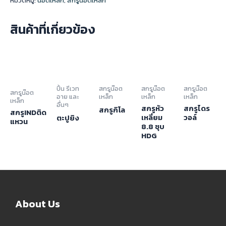
หมวดหมู่:
น๊อตเหล็ก
,
สกรูน๊อตเหล็ก
สินค้าที่เกี่ยวข้อง
ปิ้น รีเวท
สกรูน๊อต
สกรูน๊อต
สกรูน๊อต
สกรูน๊อต
อาย และ
เหล็ก
เหล็ก
เหล็ก
เหล็ก
อื่นๆ
สกรูหัว
สกรูไดร
สกรูกิโล
สกรูINDติด
เหลี่ยม
วอล์
ตะปูยิง
แหวน
8.8 ชุบ
HDG
About Us