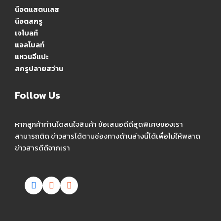
น๊อตแสตนเลส
น๊อตสกรู
เจโบลท์
แอลโบลท์
แหวนอีแปะ
สกรูปลายสว่าน
Follow Us
หากลูกค้าท่านใดสนใจสินค้า ข้อเสนอดีดีสุดพิเศษของเรา
สามารถติด ข่าวสารได้ตามช่องทางด้านล่างนี้ได้เพื่อไม่ให้พลาด
ข่าวสารดีดีจากเรา