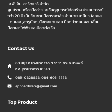
เอ.พี.เอ็น. ฮาร์ดแวร์ จำกัด
ศูนย์รวมเครื่องมือช่างและวัสดุอุปกรณ์ก่อสร้าง ประสบการณ์
กว่า 20 ปี เป็นร้านขายน๊อตราคาส่ง จำหน่าย เกลียวปล่อยส
แตนเลส ,สกรูน๊อต ,น๊อตสแตนเลส น็อตหัวกลมคอเหลี่ยม
น๊อตเสาไฟฟ้า และน๊อตต่อเรือ
Contact Us
80 หมู่2 ถ.บางนาตราด ต.ราชาเทวะ อ.บางพลี
จ.สมุทรปราการ 10540
085-0828888, 084-603-7778
apnhardware@gmail.com
Top Product