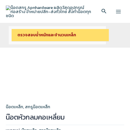
Skip
to
Search
Main
content
Menu
ตรวจสอบนํ้าหนักและจํานวนเหล็ก
น๊อตเหล็ก
,
สกรูน๊อตเหล็ก
น๊อตหัวกลมคอเหลี่ยม