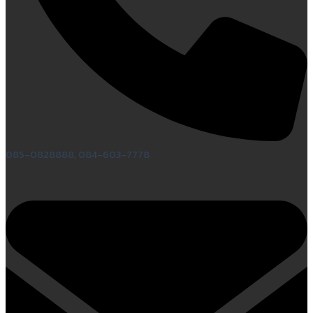
085-0828888, 084-603-7778