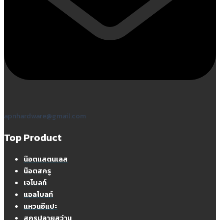
apnhardware@gmail.com
Top Product
น๊อตแสตนเลส
น๊อตสกรู
เจโบลท์
แอลโบลท์
แหวนอีแปะ
สกรูปลายสว่าน