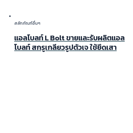
สลักภัณฑ์อื่นๆ
แอลโบลท์ L Bolt ขายและรับผลิตแอล
โบลท์ สกรูเกลียวรูปตัวเจ ใช้ยึดเสา