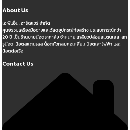
About Us
เอ.พี.เอ็น. ฮาร์ดแวร์ จำกัด
ศูนย์รวมเครื่องมือช่างและวัสดุอุปกรณ์ก่อสร้าง ประสบการณ์กว่า
20 ปี เป็นร้านขายน๊อตราคาส่ง จำหน่าย เกลียวปล่อยสแตนเลส ,สก
รูน๊อต ,น๊อตสแตนเลส น็อตหัวกลมคอเหลี่ยม น๊อตเสาไฟฟ้า และ
น๊อตต่อเรือ
Contact Us