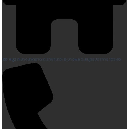
80 หมู่2 ถ.บางนาตราด ต.ราชาเทวะ อ.บางพลี จ.สมุทรปราการ 10540