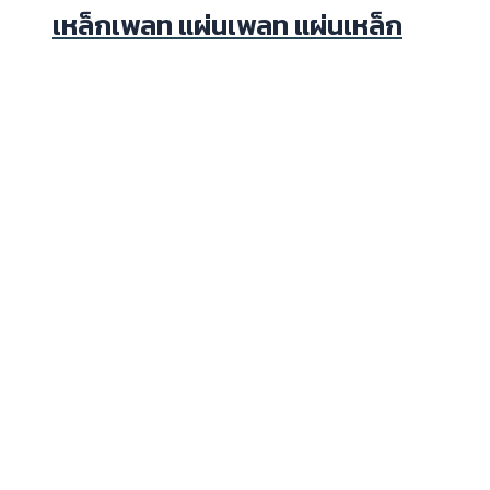
เหล็กเพลท แผ่นเพลท แผ่นเหล็ก