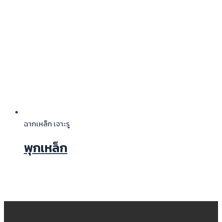
ฉากเหล็ก เจาะรู
พุกเหล็ก