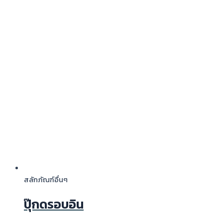
สลักภัณฑ์อื่นๆ
ปุ๊กดรอบอิน