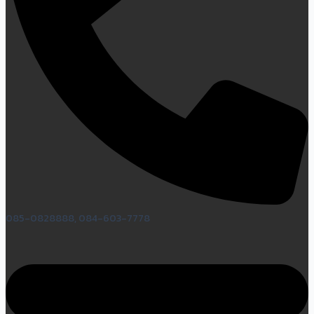
085-0828888, 084-603-7778