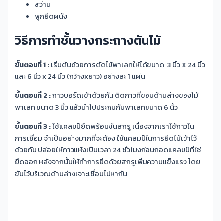
สว่าน
พุกยึดผนัง
วิธีการทำชั้นวางกระถางต้นไม้
ขั้นตอนที่ 1 :
เริ่มต้นด้วยการตัดไม้พาเลทให้ได้ขนาด 3 นิ้ว
X
24 นิ้ว
และ 6 นิ้ว
x
24 นิ้ว (กว้าง
x
ยาว) อย่างละ 1 แผ่น
ขั้นตอนที่ 2 :
กาวบอร์ดเข้าด้วยกัน ติดกาวที่ขอบด้านล่างของไม้
พาเลท ขนาด 3 นิ้ว แล้วนำไปประกบกับพาเลทขนาด 6 นิ้ว
ขั้นตอนที่ 3 :
ใช้แคลมป์ยึดพร้อมขันสกรู เนื่องจากเราใช้กาวใน
การเชื่อม จำเป็นอย่างมากที่จะต้อง ใช้แคลมป์ในการยึดไม้เข้าไว้
ด้วยกัน ปล่อยให้กาวแห้งเป็นเวลา 24 ชั่วโมงก่อนถอดแคลมป์ที่ใช่
ยึดออก หลังจากนั้นให้ทำการยึดด้วยสกรูเพิ่มความแข็งแรง โดย
ขันไว้บริเวณด้านล่างเจาะเชื่อมไปหากัน