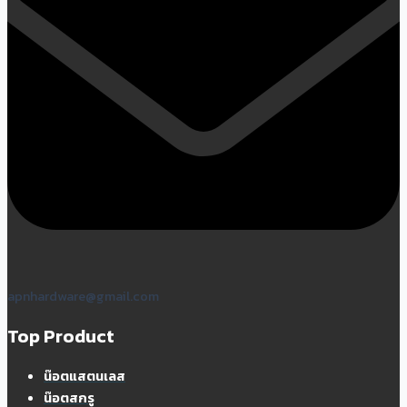
apnhardware@gmail.com
Top Product
น๊อตแสตนเลส
น๊อตสกรู