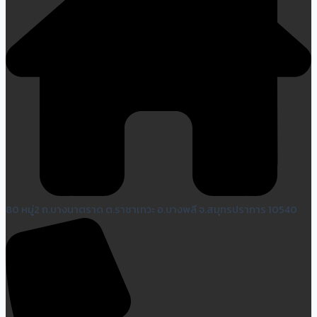
80 หมู่2 ถ.บางนาตราด ต.ราชาเทวะ อ.บางพลี จ.สมุทรปราการ 10540