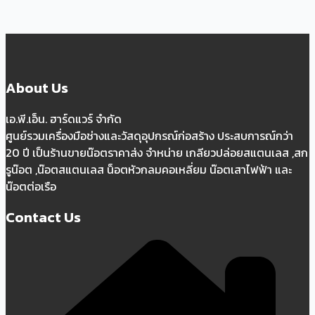
About Us
เอ.พี.เอ็น. ฮาร์ดแวร์ จำกัด
ศูนย์รวมเครื่องมือช่างและวัสดุอุปกรณ์ก่อสร้าง ประสบการณ์กว่า
20 ปี เป็นร้านขายน๊อตราคาส่ง จำหน่าย เกลียวปล่อยสแตนเลส ,สก
รูน๊อต ,น๊อตสแตนเลส น็อตหัวกลมคอเหลี่ยม น๊อตเสาไฟฟ้า และ
น๊อตต่อเรือ
Contact Us