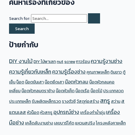
ค้นหาเรื่องที่เกี่ยวข้อง
Search for:
ป้ายกำกับ
DIY งานไม้
ความรู้งานช่าง
DIY ไม้พาเลท
nut
screw
กาวร้อน
ความรู้เกี่ยวกับเหล็ก
ความรู้เรื่องช่าง
คุณภาพเหล็ก
ดินขาว
ตู้
น๊อตหัวกลม
เย็น
น็อต
น๊อตขันเสา
น๊อตยึดเสา
น๊อตหัวกลมคอ
เหลี่ยม
น๊อตหัวกลมตราช้าง
น๊อตหัวเห็ด
น๊อตเรือ
น๊อตไม้
ประเภทลวด
สกรู
ส
ประเภทเหล็ก
รับผลิตเหล็กรวด
รางตัวซี
วัสดุก่อสร้าง
สว่าน
อุปกรณ์ช่าง
เครื่อง
แตนเลส
หัวน็อต
หัวสกรู
เครื่องทำน้ำอุ่น
มือช่าง
เคล็ดลับงานช่าง
เลขบาร์โค้ด
แหวนสปริง
โครงหลังคาเหล็ก