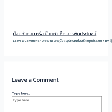
น๊อตหัวกลม หรือ น๊อตหัวเห็ด สารพัดประโยชน์
Leave a Comment
/
บทความ สกรูน๊อต อุปกรณก่อสร้างทุกประเภท
/ By
ผ
Leave a Comment
Type here..