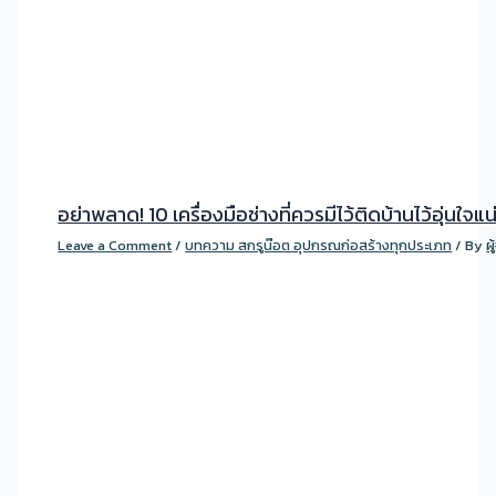
อย่าพลาด! 10 เครื่องมือช่างที่ควรมีไว้ติดบ้านไว้อุ่นใจแ
Leave a Comment
/
บทความ สกรูน๊อต อุปกรณก่อสร้างทุกประเภท
/ By
ผ