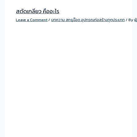
สตัดเกลียว คืออะไร
Leave a Comment
/
บทความ สกรูน๊อต อุปกรณก่อสร้างทุกประเภท
/ By
ผ