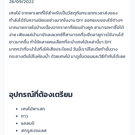
26/09/2022
เศษไม้ จากพาเลทที่ใช้สำหรับเป็นวัสดุกันกระแทกเวลาส่งของ
กำลังได้รับความนิยมอย่างมากในงาน
DIY
ออกแบบของใช้ต่างๆ
มากมายภายในบ้านเนื่องจากราคาที่ค่อนข้างถูก สามารถหาซื้อได้
ง่าย เพียงแค่นำมาขัดลงแวกซ์ก็สามารถที่จะยืดอายุการใช้งานได้
ยาวมากขึ้น ทำให้หลายคนเลือกที่จะนำเศษไม้เหล่านี้มา
DIY
มากกว่าที่จะนำไปทิ้งให้เสียประโยชน์ วันนี้เรามีไอเดียทำชั้นวาง
กระถางต้นไม้ในห้องน้ำ ด้วยเศษไม้ มาดูขั้นตอนและวิธีทำกันได้เลย
อุปกรณ์ที่ต้องเตรียม
เศษไม้พาเลท
กาว
แคลมป์
สกรูสเตนเลส