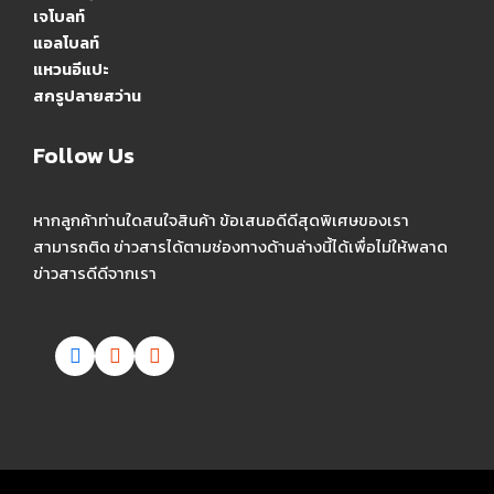
เจโบลท์
แอลโบลท์
แหวนอีแปะ
สกรูปลายสว่าน
Follow Us
หากลูกค้าท่านใดสนใจสินค้า ข้อเสนอดีดีสุดพิเศษของเรา
สามารถติด ข่าวสารได้ตามช่องทางด้านล่างนี้ได้เพื่อไม่ให้พลาด
ข่าวสารดีดีจากเรา