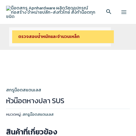
Skip
to
Search
Main
content
Menu
ตรวจสอบนํ้าหนักและจํานวนเหล็ก
สกรูน๊อตสแตนเลส
หัวน๊อตหางปลา SUS
หมวดหมู่:
สกรูน๊อตสแตนเลส
สินค้าที่เกี่ยวข้อง