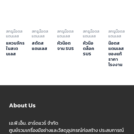
สกรูน๊อตส
สกรูน๊อตส
สกรูน๊อตส
สกรูน๊อตส
สกรูน๊อตส
แตนเลส
แตนเลส
แตนเลส
แตนเลส
แตนเลส
แหวนจักร
สตัดส
หัวน๊อต
หัวน๊อ
น๊อตส
ในสเต
แตนเลส
จาน SUS
ตล็อค
แตนเลส
นเลส
SUS
ของแท้
ราคา
โรงงาน
About Us
เอ.พี.เอ็น. ฮาร์ดแวร์ จำกัด
ศูนย์รวมเครื่องมือช่างและวัสดุอุปกรณ์ก่อสร้าง ประสบการณ์