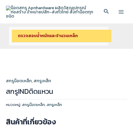
Skip
to
Search
Main
content
Menu
ตรวจสอบนํ้าหนักและจํานวนเหล็ก
สกรูน๊อตเหล็ก
,
สกรูเหล็ก
สกรูINDติดแหวน
หมวดหมู่:
สกรูน๊อตเหล็ก
,
สกรูเหล็ก
สินค้าที่เกี่ยวข้อง