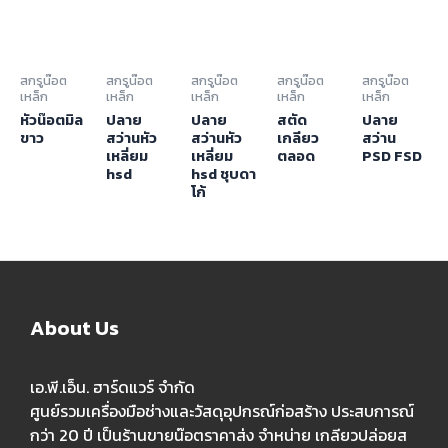
สกรูน๊อต
สกรูน๊อต
สกรูน๊อต
สกรูน๊อต
สกรูน๊อต
เหล็ก
เหล็ก
เหล็ก
เหล็ก
เหล็ก
หัวน๊อตมิล
ปลาย
ปลาย
สตัด
ปลาย
ขาว
สว่านหัว
สว่านหัว
เกลียว
สว่าน
เหลี่ยม
เหลี่ยม
ตลอด
PSD FSD
hsd
hsd ชุบดา
โก้
About Us
เอ.พี.เอ็น. ฮาร์ดแวร์ จำกัด
ศูนย์รวมเครื่องมือช่างและวัสดุอุปกรณ์ก่อสร้าง ประสบการณ์
กว่า 20 ปี เป็นร้านขายน๊อตราคาส่ง จำหน่าย เกลียวปล่อยส