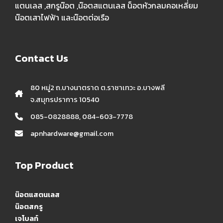
แตนเลส ,สกรูน๊อต ,น๊อตสแตนเลส น็อตหัวกลมคอเหลี่ยม
น๊อตเสาไฟฟ้า และน๊อตต่อเรือ
Contact Us
80 หมู่2 ถ.บางนาตราด ต.ราชาเทวะ อ.บางพลี
จ.สมุทรปราการ 10540
085-0828888, 084-603-7778
apnhardware@gmail.com
Top Product
น๊อตแสตนเลส
น๊อตสกรู
เจโบลท์