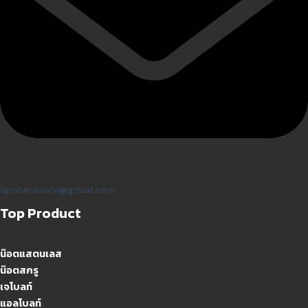
apnhardware@gmail.com
Top Product
น๊อตแสตนเลส
น๊อตสกรู
เจโบลท์
แอลโบลท์