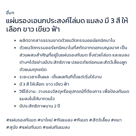
อื่นๆ
แผ่นรองเอนกประสงค์ไล่มด แมลง มี ​3​ สี ให้
เลือก ขาว เขียว ฟ้า
ผลิตจากสารธรรมชาตด้วยนวัตกรรมออน์แกนิคนาโน
ด้วยนวัตกรรมออร์แกนิคนาโนที่สกัดจากดอกเบญจมาศ เป็น
ส่วนผสมสำคัญที่อยู่ในแผ่นรองกันมด ซึ่งช่วยไล่มด และแมลง
ต่างๆได้อย่างมีประสิทธิภาพ ปลอดภัยต่อคนละสัตว์เลี้ยงลูก
ด้วยนมทุกชนิด
ระยะเวลาเห็นผล : เห็นผลทันทีตั้งแต่เริ่มใช้งาน
มี ​3​ สี ให้เลือก: ขาว เขียว ฟ้า
วิธีใช้งาน : วางรองวัสดุหรืออุปกรณ์ที่ต้องการ เพื่อป้องกันมด
แมลงไม่ให้มากวนใจ
มีประสิทธิภาพนาน 2 ปี
#แผ่นรองกันมด #มาใหม่ #กันแมลง #กันมด #สัตว์เลี้ยง #หมา
#สุนัข #แผ่นกันมด #แผ่นกันแมลง