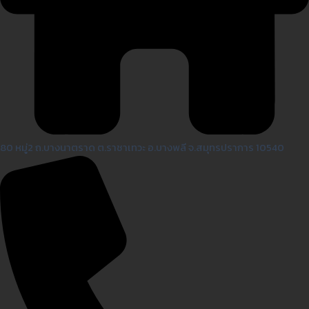
80 หมู่2 ถ.บางนาตราด ต.ราชาเทวะ อ.บางพลี จ.สมุทรปราการ 10540