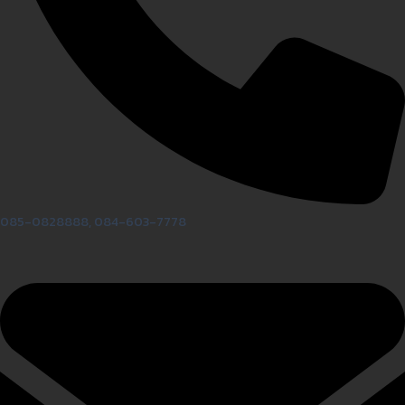
085-0828888, 084-603-7778