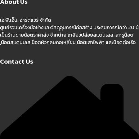
About Us
เอ.พี.เอ็น. ฮาร์ดแวร์ จำกัด
ศูนย์รวมเครื่องมือช่างและวัสดุอุปกรณ์ก่อสร้าง ประสบการณ์กว่า 20 ปี
เป็นร้านขายน๊อตราคาส่ง จำหน่าย เกลียวปล่อยสแตนเลส ,สกรูน๊อต
,น๊อตสแตนเลส น็อตหัวกลมคอเหลี่ยม น๊อตเสาไฟฟ้า และน๊อตต่อเรือ
Contact Us